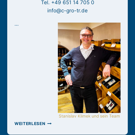
Tel. +49 651 14 705 0
info@c-gro-tr.de
…
Stanislav Klimek und sein Team
C-
WEITERLESEN
GRO
TRIER