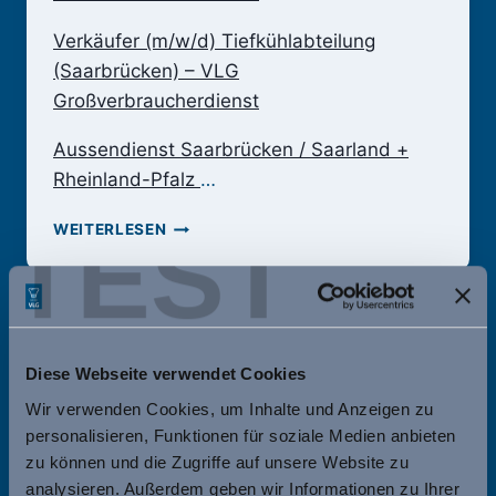
Verkäufer (m/w/d) Tiefkühlabteilung
(Saarbrücken) – VLG
Großverbraucherdienst
Aussendienst Saarbrücken / Saarland +
Rheinland-Pfalz
…
KARRIERE
TEST
WEITERLESEN
BEI
VLG
Diese Webseite verwendet Cookies
Wir verwenden Cookies, um Inhalte und Anzeigen zu
personalisieren, Funktionen für soziale Medien anbieten
zu können und die Zugriffe auf unsere Website zu
analysieren. Außerdem geben wir Informationen zu Ihrer