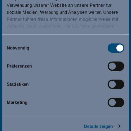
Verwendung unserer Website an unsere Partner für
soziale Medien, Werbung und Analysen weiter. Unsere
Partner führen diese Informationen möglicherweise mit
weiteren Daten zusammen, die Sie ihnen bereitgestellt
haben oder die sie im Rahmen Ihrer Nutzung der Dienste
gesammelt haben.
c-gro Saarbrücken
Einwilligungsauswahl
Notwendig
Öffnungszeiten:
Montag – Freitag: 06:00 – 18:30 Uhr
Präferenzen
Samstag: 07:00 – 14:00 Uhr
Statistiken
Anschrift:
Str.d.13.J 12 – 14 | 66121 Saarbrücken
Tel. +49 681 687 09 300
Marketing
…
Details zeigen